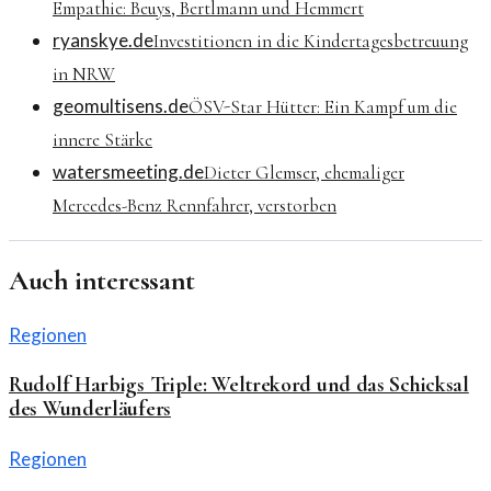
Empathie: Beuys, Bertlmann und Hemmert
ryanskye.de
Investitionen in die Kindertagesbetreuung
in NRW
geomultisens.de
ÖSV-Star Hütter: Ein Kampf um die
innere Stärke
watersmeeting.de
Dieter Glemser, ehemaliger
Mercedes-Benz Rennfahrer, verstorben
Auch interessant
Regionen
Rudolf Harbigs Triple: Weltrekord und das Schicksal
des Wunderläufers
Regionen